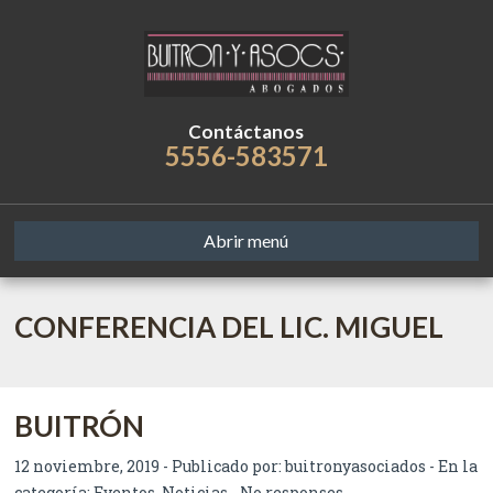
Contáctanos
5556-583571
Abrir menú
CONFERENCIA DEL LIC. MIGUEL
BUITRÓN
12 noviembre, 2019 - Publicado por:
buitronyasociados
- En la
categoría:
Eventos
,
Noticias
-
No responses