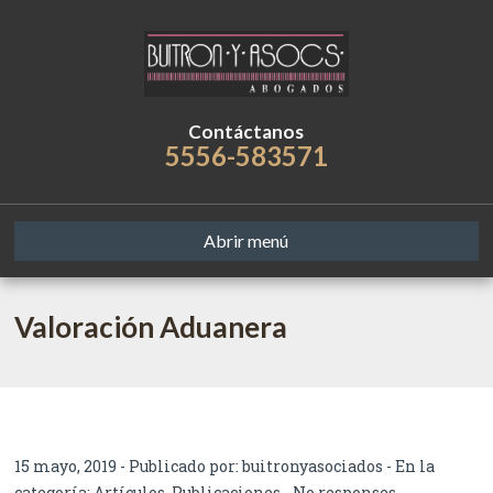
Contáctanos
5556-583571
Abrir menú
Valoración Aduanera
15 mayo, 2019 - Publicado por:
buitronyasociados
- En la
categoría:
Artículos
,
Publicaciones
-
No responses